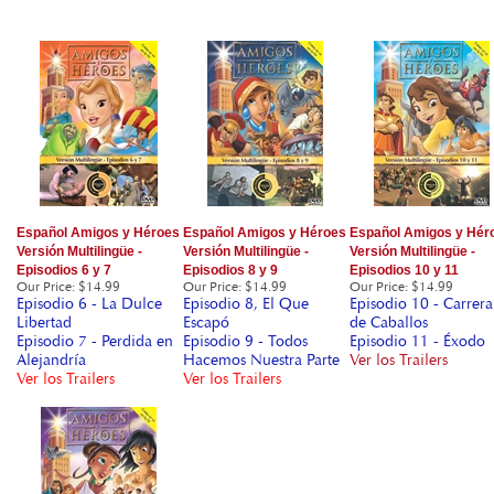
Español Amigos y Héroes
Español Amigos y Héroes
Español Amigos y Hér
Versión Multilingüe -
Versión Multilingüe -
Versión Multilingüe -
Episodios 6 y 7
Episodios 8 y 9
Episodios 10 y 11
Our Price
:
$14.99
Our Price
:
$14.99
Our Price
:
$14.99
Episodio 6 - La Dulce
Episodio 8, El Que
Episodio 10 - Carrera
Libertad
Escapó
de Caballos
Episodio 7 - Perdida en
Episodio 9 - Todos
Episodio 11 - Éxodo
Alejandría
Hacemos Nuestra Parte
Ver los Trailers
Ver los Trailers
Ver los Trailers