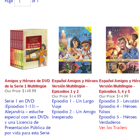
Page
of 1
Amigos y Héroes de DVD
Español Amigos y Héroes
Español Amigos y Hér
de la Serie 1 Multilingüe
Versión Multilingüe -
Versión Multilingüe -
Our Price
:
$149.99
Episodios 1 y 2
Episodios 3, 4 y 5
Our Price
:
$14.99
Our Price
:
$14.99
Serie 1 en DVD
Episodio 1 - Un Largo
Episodio 3 - Leviatán
(Episodios 1-13) –
Viaje
Episodio 4 - Héroes
Alejandría – estuche
Episodio 2 - Un Amigo
Falsos
especial con seis DVDs
Inesperado
Episodio 5 - Héroes
y una Licencia de
Verdaderos
Presentación Pública de
Ver los Trailers
por vida para esta Serie.