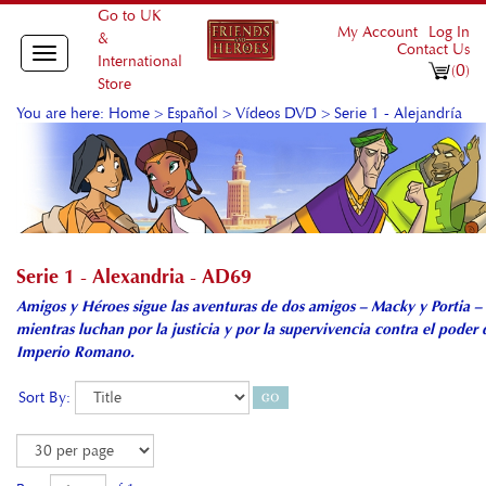
Go to UK
My Account
Log In
&
Contact Us
Toggle
International
0
(
)
navigation
Store
You are here:
Home
>
Español
>
Vídeos DVD
>
Serie 1 - Alejandría
Serie 1 - Alexandria - AD69
Amigos y Héroes sigue las aventuras de dos amigos – Macky y Portia –
mientras luchan por la justicia y por la supervivencia contra el poder 
Imperio Romano.
Sort By: